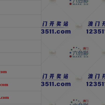
com
.com
.com