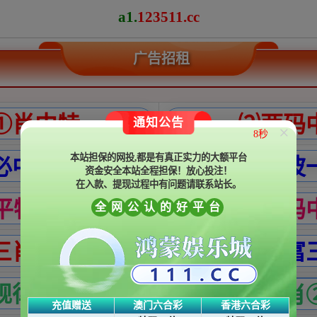
a1.
123511.
cc
广告招租
①肖中特
⑵两码
通知公告
×
6秒
必中三肖
⑷一波
本站担保的网投,都是有真正实力的大额平台
资金安全本站全程担保！放心投注！
在入款、提现过程中有问题请联系站长。
平特2.码
⑹⒔码
全
网
公
认
的
好
平
台
三肖必中
⑻致富
规律十码
⑽①肖
充值赠送
澳门六合彩
香港六合彩