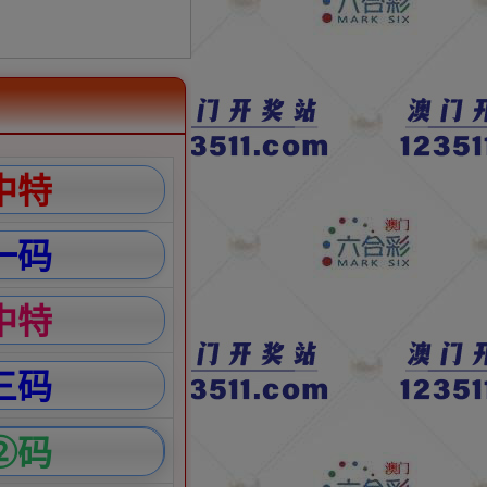
中特
一码
中特
三码
②码