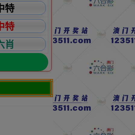
中特
中特
六肖