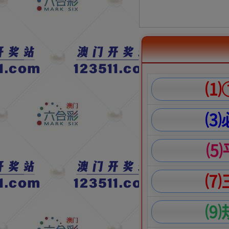
⑴
⑶
⑸
⑺
⑼